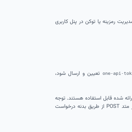
ریت رمزینه یا توکن در پنل کاربری
تعیین و ارسال شود،
one-api-tok
ارد HTTP نظیر GET و POST طبق مستندات ارائه شده قابل استفاده هستند. توجه
داشته باشید که پارامتر های درخواستی در متد GET اغلب بصورت query string و در متد POST از طریق بدنه درخواست