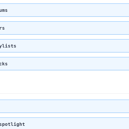
ums
rs
ylists
cks
spotlight