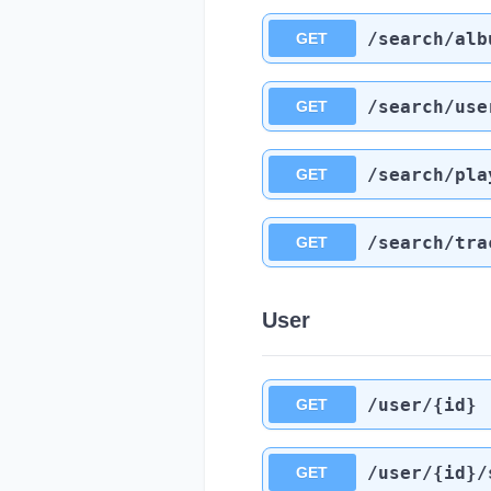
/search
/alb
GET
/search
/use
GET
/search
/pla
GET
/search
/tra
GET
User
/user
/{id}
GET
/user
/{id}
/
GET