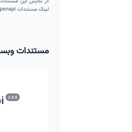
لینک مستندات openapi زیر در ابزار هایی نظیر Postman، مستندات وبسرویس را درون ریزی کنید.
مستندات وبس
i
1.0.0