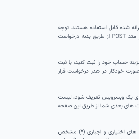
ارد HTTP نظیر GET و POST طبق مستندات ارائه شده قابل استفاده هستند. توجه
داشته باشید که پارامتر های درخواستی در متد GET اغلب بصورت query string و در متد POST از طریق بدنه درخواست
ا و تست وبسرویس ها در همین صفحه میتوانید از طریق گزینه Authorize رمزینه حساب خود را ثبت کنید، با ثبت
صورت خودکار در هدر درخواست قرار
برای یک وبسرویس تعریف شود، لیست
سرور، درخواست های بعدی شما از طریق این صفحه
راهنمای هر وبسرویس، متود (method)، مسیر (path) , پارامتر ها (parameters) های اختیاری و اجباری (*) مشخص